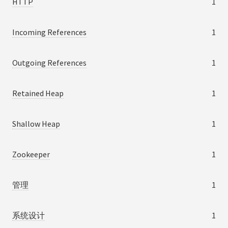
HTTP
1
Incoming References
1
Outgoing References
1
Retained Heap
1
Shallow Heap
1
Zookeeper
1
管理
1
系统设计
1