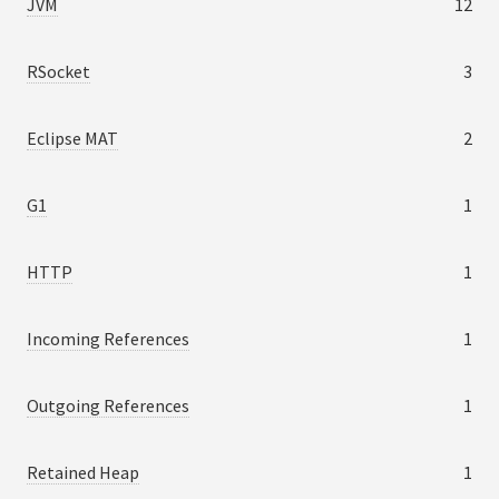
JVM
12
RSocket
3
Eclipse MAT
2
G1
1
HTTP
1
Incoming References
1
Outgoing References
1
Retained Heap
1