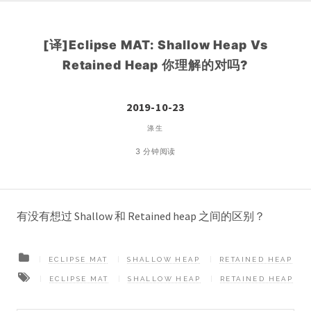
[译]Eclipse MAT: Shallow Heap Vs
Retained Heap 你理解的对吗?
2019-10-23
涤生
3 分钟阅读
有没有想过 Shallow 和 Retained heap 之间的区别？
ECLIPSE MAT
SHALLOW HEAP
RETAINED HEAP
ECLIPSE MAT
SHALLOW HEAP
RETAINED HEAP