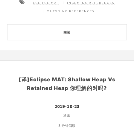
ECLIPSE MAT
INCOMING REFERENCES
OUTGOING REFERENCES
阅读
[译]Eclipse MAT: Shallow Heap Vs
Retained Heap 你理解的对吗?
2019-10-23
涤生
3 分钟阅读