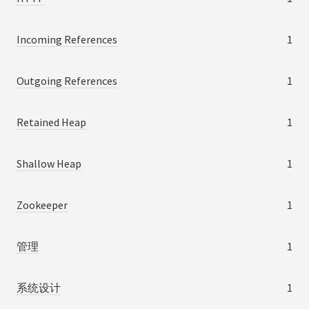
Incoming References
1
Outgoing References
1
Retained Heap
1
Shallow Heap
1
Zookeeper
1
管理
1
系统设计
1