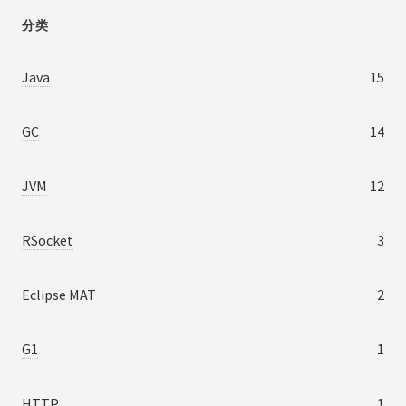
分类
Java
15
GC
14
JVM
12
RSocket
3
Eclipse MAT
2
G1
1
HTTP
1