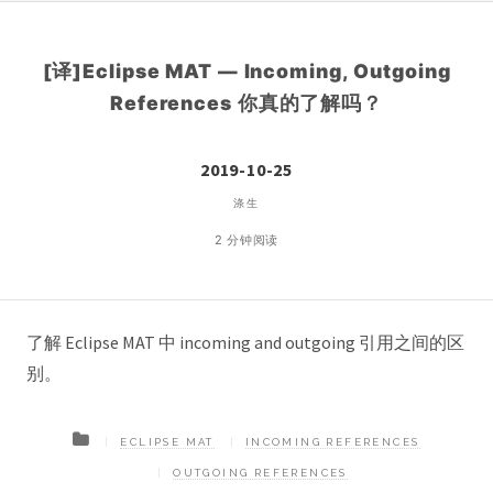
[译]Eclipse MAT — Incoming, Outgoing
References 你真的了解吗？
2019-10-25
涤生
2 分钟阅读
了解 Eclipse MAT 中 incoming and outgoing 引用之间的区
别。
ECLIPSE MAT
INCOMING REFERENCES
OUTGOING REFERENCES